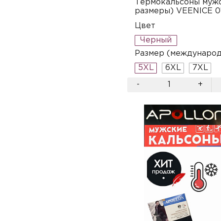
Термокальсоны муж
размеры) VEENICE 0
Цвет
Черный
Размер (междунаро
5XL
6XL
7XL
-
+