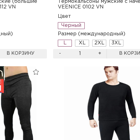
ские (большие
Термокальсоны мужские с нач
112 VN
VEENICE 0102 VN
Цвет
Черный
дный)
Размер (международный)
L
XL
2XL
3XL
-
+
В КОРЗИНУ
В КОРЗ