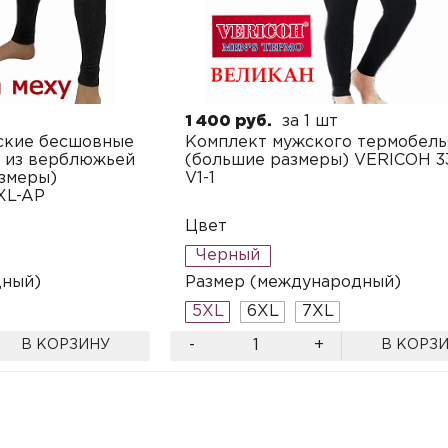
1 400 руб.
за 1 шт
ские бесшовные
Комплект мужского термобель
у из верблюжьей
(большие размеры) VERICOH 3
змеры)
V1-1
XL-AP
Цвет
Черный
дный)
Размер (международный)
5XL
6XL
7XL
-
+
В КОРЗИНУ
В КОРЗ