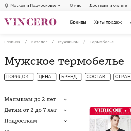
Москва и Подмосковье
О нас
Доставка и оплата
Бренды
Хиты продаж
Главная
/
Каталог
/
Мужчинам
/
Термобелье
Мужское термобелье
ПОРЯДОК
ЦЕНА
БРЕНД
СОСТАВ
СТРАН
Порядок
VERICOH
Хлопок
Малышам до 2 лет
Новинки
APPOLON
Кашемир
При
Цена по
VEENICE
Детям от 2 до 7 лет
Применить
Сбросить
возрастанию
Применить
Сбросить
Применить
Сбросить
Цена по убыванию
Подросткам
По популярности