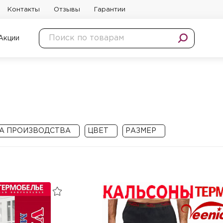
Контакты
Отзывы
Гарантии
Акции
А ПРОИЗВОДСТВА
ЦВЕТ
РАЗМЕР
Китай
Черный
2XL
Черный меланж
3XL
менить
Сбросить
4XL
Применить
Сбросить
5XL
6XL
7XL