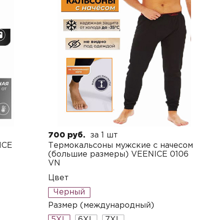
700 руб.
за 1 шт
ICE
Термокальсоны мужские с начесом
(большие размеры) VEENICE 0106
VN
Цвет
Черный
Размер (международный)
5XL
6XL
7XL