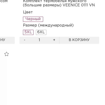
есом
Комплект термобелья мужского
(большие размеры) VEENICE 0111 VN
Цвет
Черный
Размер (международный)
5XL
6XL
-
+
ИНУ
В КОРЗИНУ