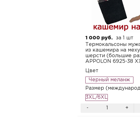
1 000 руб.
за 1 шт
Термокальсоны муж
из кашемира на мех
шерсти (большие ра
APPOLON 6925-38 X
Цвет
Черный меланж
Размер (междунаро
3XL/6XL
-
+