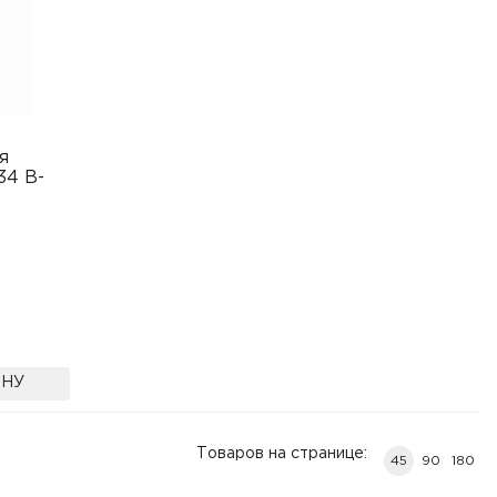
я
34 B-
ИНУ
Товаров на странице:
45
90
180