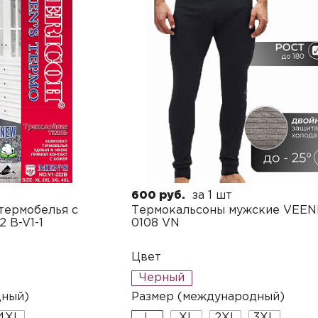
L
XL
Применить
Сбросить
3XL/6XL
600 руб.
за 1 шт
термобелья с
Термокальсоны мужские VEEN
 B-V1-1
0108 VN
Цвет
Черный
дный)
Размер (международный)
4XL
L
XL
2XL
3XL