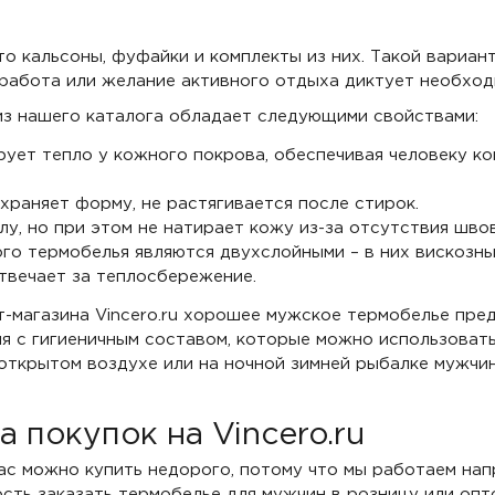
о кальсоны, фуфайки и комплекты из них. Такой вариан
работа или желание активного отдыха диктует необход
из нашего каталога обладает следующими свойствами:
ует тепло у кожного покрова, обеспечивая человеку к
храняет форму, не растягивается после стирок.
лу, но при этом не натирает кожу из-за отсутствия швов
го термобелья являются двухслойными – в них вискозны
твечает за теплосбережение.
т-магазина Vincero.ru хорошее мужское термобелье пре
я с гигиеничным составом, которые можно использовать
 открытом воздухе или на ночной зимней рыбалке мужч
 покупок на Vincero.ru
ас можно купить недорого, потому что мы работаем нап
ость заказать термобелье для мужчин в розницу или опт