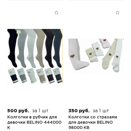
500 руб.
за 1 шт
350 руб.
за 1 шт
Колготки в рубчик для
Колготки со стразами
девочки BELINO 444000
для девочки BELINO
K
98000 KB