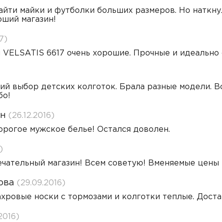
айти майки и футболки больших размеров. Но наткну
оший магазин!
7)
VELSATIS 6617 очень хорошие. Прочные и идеально 
й выбор детских колготок. Брала разные модели. Вс
бо!
ин
(26.12.2016)
орогое мужское белье! Остался доволен.
)
чательный магазин! Всем советую! Вменяемые цены и
ова
(29.09.2016)
хровые носки с тормозами и колготки теплые. Достав
.2016)