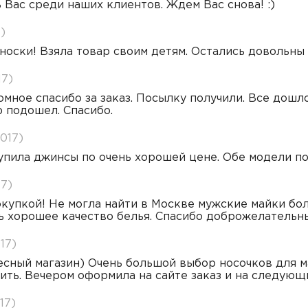
 Вас среди наших клиентов. Ждем Вас снова! :)
)
оски! Взяла товар своим детям. Остались довольны 
17)
мное спасибо за заказ. Посылку получили. Все дошло
 подошел. Спасибо.
2017)
упила джинсы по очень хорошей цене. Обе модели п
17)
купкой! Не могла найти в Москве мужские майки бол
ь хорошее качество белья. Спасибо доброжелательны
17)
сный магазин) Очень большой выбор носочков для м
ить. Вечером оформила на сайте заказ и на следующ
17)