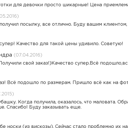
отки для девочки просто шикарные! Цена приемлема
.05.2016)
получил посылку, все отлично. Буду вашим клиентом,
упер! Качество для такой цены удивило. Советую!
ндра
(07.04.2016)
олучили свой заказ!)Качество супер.Всё подошло,вс
аз! Всё подошло по размерам. Пришло всё как на фо
.2015)
башку. Когда получила, оказалось, что маловата. Об
е. Спасибо! Буду заказывать еще.
е носки (из вискозы). Сейчас стало проблемно их най