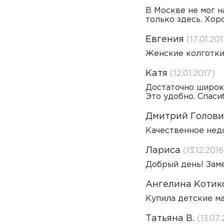
В Москве не мог н
только здесь. Хор
Евгения
(17.01.201
Женские колготки 
Катя
(12.01.2017)
Достаточно широки
Это удобно. Спаси
Дмитрий Голов
Качественное нед
Лариса
(13.12.2016
Добрый день! Заме
Ангелина Котик
Купила детские ма
Татьяна В.
(13.07