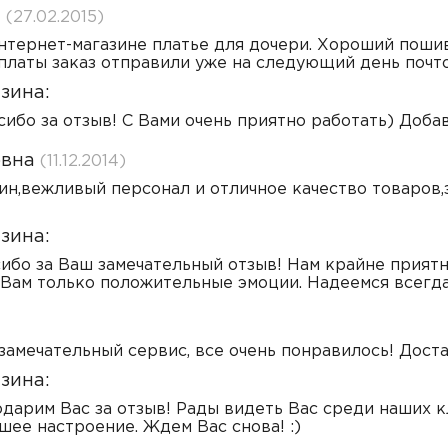
а
(27.02.2015)
нтернет-магазине платье для дочери. Хороший пошив
платы заказ отправили уже на следующий день почто
зина:
асибо за отзыв! С Вами очень приятно работать) Доб
овна
(11.12.2014)
н,вежливый персонал и отличное качество товаров,з
зина:
сибо за Ваш замечательный отзыв! Нам крайне приятн
Вам только положительные эмоции. Надеемся всегда
замечательный сервис, все очень понравилось! Доста
зина:
одарим Вас за отзыв! Рады видеть Вас среди наших к
шее настроение. Ждем Вас снова! :)