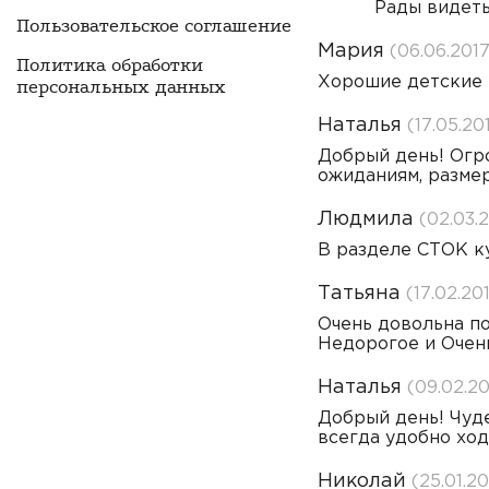
Рады видеть
Пользовательское соглашение
Мария
(06.06.2017
Политика обработки
Хорошие детские н
персональных данных
Наталья
(17.05.20
Добрый день! Огро
ожиданиям, размер
Людмила
(02.03.
В разделе СТОК к
Татьяна
(17.02.20
Очень довольна по
Недорогое и Очен
Наталья
(09.02.20
Добрый день! Чуде
всегда удобно ход
Николай
(25.01.20