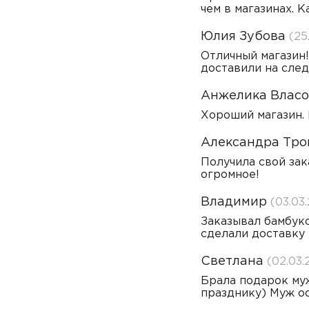
чем в магазинах. 
Юлия Зубова
(25
Отличный магазин
доставили на сле
Анжелика Власо
Хороший магазин. 
Александра Тр
Получила свой зак
огромное!
Владимир
(03.03
Заказывал бамбуко
сделали доставку 
Светлана
(02.03.
Брала подарок муж
празднику) Муж ос