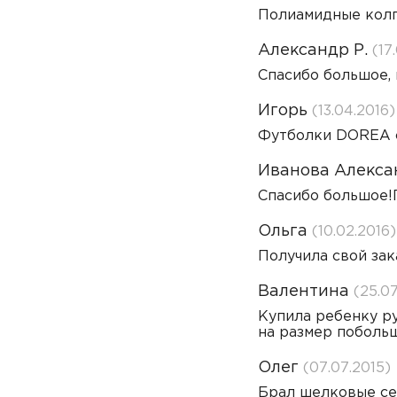
Полиамидные колг
Александр Р.
(17
Спасибо большое, 
Игорь
(13.04.2016)
Футболки DOREA с
Иванова Алекса
Спасибо большое!П
Ольга
(10.02.2016)
Получила свой зак
Валентина
(25.07
Купила ребенку ру
на размер побольш
Олег
(07.07.2015)
Брал шелковые себ