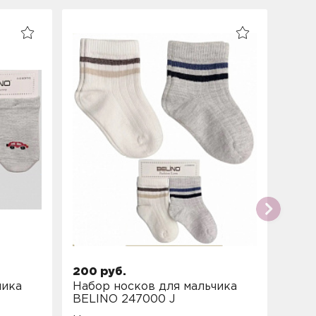
200 руб.
350 
чика
Набор носков для мальчика
Пода
BELINO 247000 J
дево