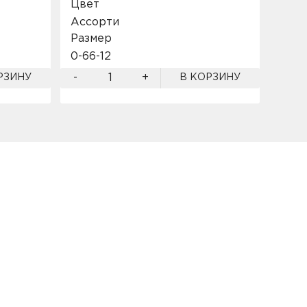
Цвет
Цве
Ассорти
Асс
Размер
Разм
0-6
6-12
12-18
-
+
-
РЗИНУ
В КОРЗИНУ