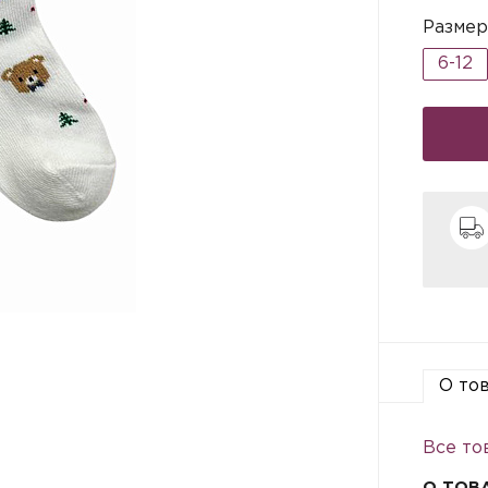
Размер
6-12
О то
Все то
О ТОВ