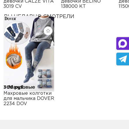
девочки CALZE VITA
девочки BELINO
дев
3019 CV
138000 KТ
115
ВЫ НЕДАВНО СМОТРЕЛИ
300 руб.
Махровые колготки
для мальчика DOVER
2234 DOV