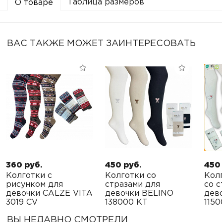
Таблица размеров
О товаре
ВАС ТАКЖЕ МОЖЕТ ЗАИНТЕРЕСОВАТЬ
360 руб.
450 руб.
450
Колготки с
Колготки со
Кол
рисунком для
стразами для
со с
девочки CALZE VITA
девочки BELINO
дев
3019 CV
138000 KТ
115
ВЫ НЕДАВНО СМОТРЕЛИ