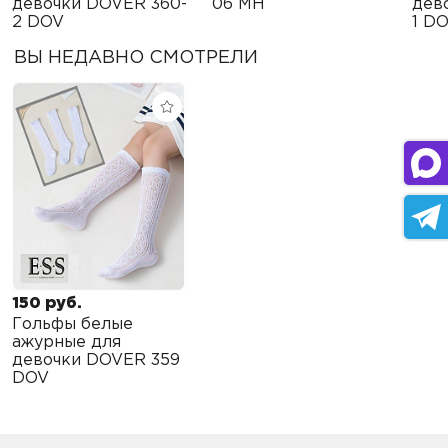
девочки DOVER 360-
06 MH
дев
2 DOV
1 D
ВЫ НЕДАВНО СМОТРЕЛИ
150 руб.
Гольфы белые
ажурные для
девочки DOVER 359
DOV