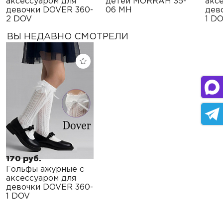
аксессуаром для
детей MORRAH 35-
акс
девочки DOVER 360-
06 MH
дев
2 DOV
1 D
ВЫ НЕДАВНО СМОТРЕЛИ
170 руб.
Гольфы ажурные с
аксессуаром для
девочки DOVER 360-
1 DOV