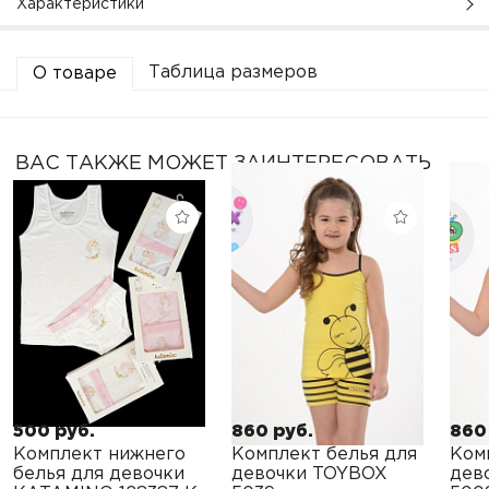
Характеристики
Таблица размеров
О товаре
ВАС ТАКЖЕ МОЖЕТ ЗАИНТЕРЕСОВАТЬ
500 руб.
860 руб.
860
Комплект нижнего
Комплект белья для
Ком
белья для девочки
девочки TOYBOX
дев