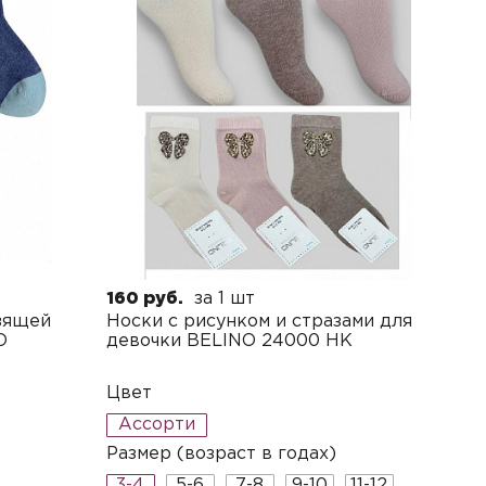
160 руб.
за 1 шт
зящей
Носки с рисунком и стразами для
O
девочки BELINO 24000 HK
Цвет
Ассорти
Размер (возраст в годах)
3-4
5-6
7-8
9-10
11-12