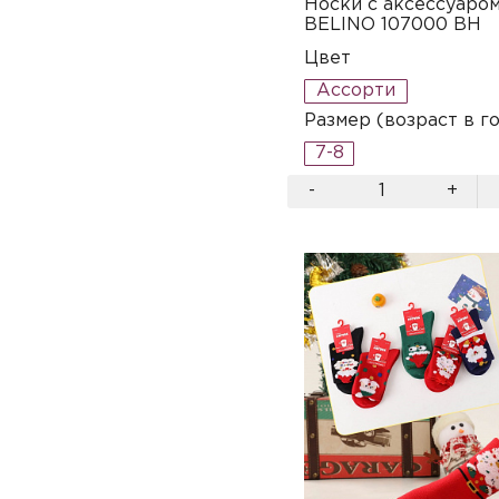
Носки с аксессуаро
BELINO 107000 BH
Цвет
Ассорти
Размер (возраст в г
7-8
-
+