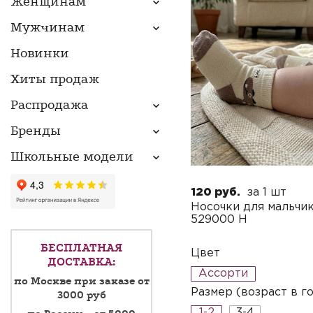
Женщинам
UCS
Мужчинам
VINCERO
Применить
Сбросить
Новинки
MORRAH
КОРОНА
Хиты продаж
КУШАН
Распродажа
FUTE
ESS
Бренды
DOVER
Школьные модели
120 руб.
за 1 шт
Носочки для мальчи
529000 H
БЕСПЛАТНАЯ
Цвет
ДОСТАВКА:
Ассорти
по Москве при заказе от
Размер (возраст в г
3000 руб
1-2
3-4