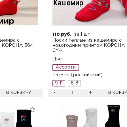
110 руб.
за 1 шт
шемира с
Носки теплые из кашемира с
м КОРОНА 564
новогодним принтом КОРОНА 
CY-K
Цвет
Ассорти
)
Размер (российский)
9-11
6-8
-
+
В КОРЗИНУ
В КОРЗ