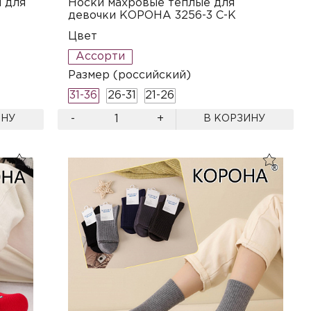
 для
Носки махровые теплые для
девочки КОРОНА 3256-3 C-K
Цвет
Ассорти
Размер (российский)
31-36
26-31
21-26
-
+
ИНУ
В КОРЗИНУ