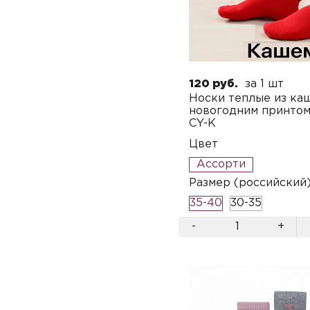
120 руб.
за 1 шт
Носки теплые из ка
новогодним принто
CY-K
Цвет
Ассорти
Размер (российский
35-40
30-35
-
+