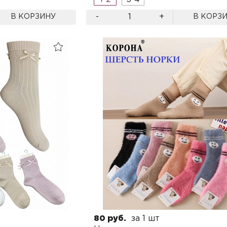
Черный
29-31
-
+
В КОРЗИНУ
В КОРЗ
Черный/красный
21-25
Черный/серый
31-35
80 руб.
за 1 шт