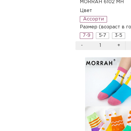
MORRAH 6102 MH
Цвет
Ассорти
Размер (возраст в г
7-9
5-7
3-5
-
+