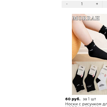
-
+
60 руб.
за 1 шт
Носки с рисунком д