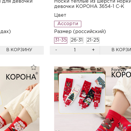
м для девочки
Носки теплые из шерсти норки
девочки КОРОНА 3654-1 C-K
Цвет
Ассорти
одах)
Размер (российский)
31-35
26-31
21-25
-
+
В КОРЗИНУ
В КОРЗ