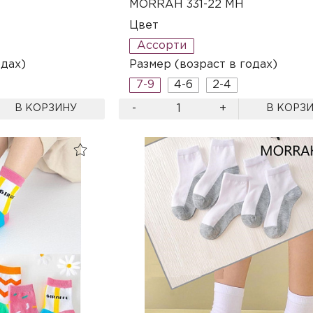
MORRAH 331-22 MH
Цвет
Ассорти
одах)
Размер (возраст в годах)
7-9
4-6
2-4
-
+
В КОРЗИНУ
В КОРЗ