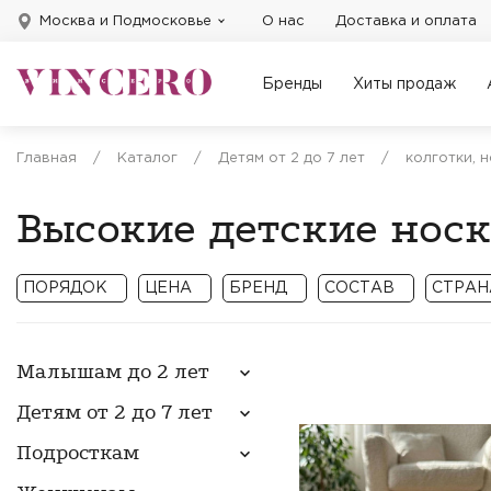
Москва и Подмосковье
О нас
Доставка и оплата
Бренды
Хиты продаж
Главная
/
Каталог
/
Детям от 2 до 7 лет
/
колготки, 
Высокие детские нос
ПОРЯДОК
ЦЕНА
БРЕНД
СОСТАВ
СТРАН
Порядок
ARTI
Хлопок
Малышам до 2 лет
Новинки
BELINO
Шерсть норки
Цена по
CALZE VITA
Кашемир
Детям от 2 до 7 лет
При
возрастанию
Применить
Сбросить
DE MELATTI
Применить
Сбросить
Цена по убыванию
Подросткам
KBS
По популярности
NESTI