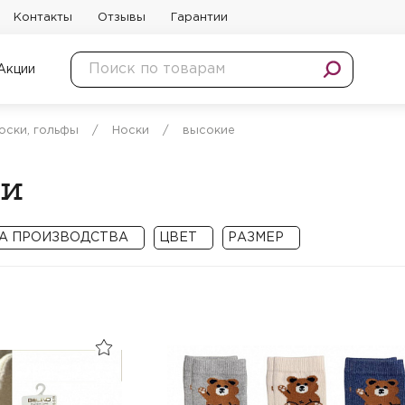
Контакты
Отзывы
Гарантии
Акции
носки, гольфы
/
Носки
/
высокие
ки
А ПРОИЗВОДСТВА
ЦВЕТ
РАЗМЕР
Китай
Ассорти
1-2
Турция
Бежевый
11-12
Белый
13-14
менить
Сбросить
Бордовый
2-4
Голубой
3-4
Коралловый
35-40