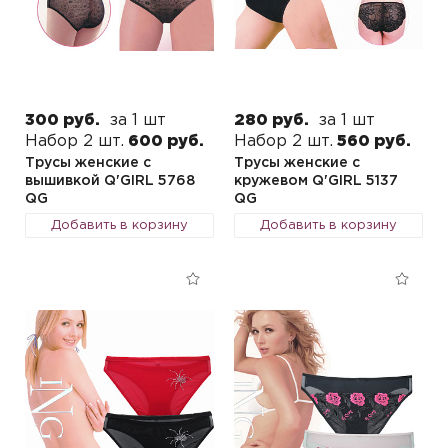
300 руб.
за 1 шт
280 руб.
за 1 шт
Набор 2 шт.
600 руб.
Набор 2 шт.
560 руб.
Трусы женские с
Трусы женские с
вышивкой Q'GIRL 5768
кружевом Q'GIRL 5137
QG
QG
Добавить в корзину
Добавить в корзину