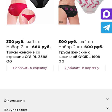
330 руб.
за 1 шт
300 руб.
за 1 шт
Набор 2 шт.
660 руб.
Набор 2 шт.
600 руб.
Трусы женские со
Трусы женские с
стразами Q'GIRL 3598
вышивкой Q'GIRL 1908
QG
QG
Добавить в корзину
Добавить в корзину
О компании
Покупателям