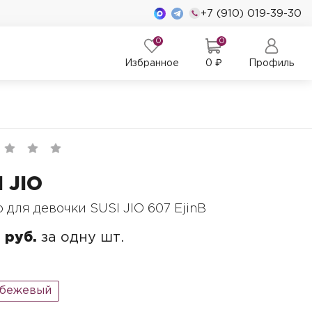
+7 (910) 019-39-30
0
0
Избранное
0
₽
Профиль
I JIO
 для девочки SUSI JIO 607 EjinB
 руб.
за одну шт.
-бежевый