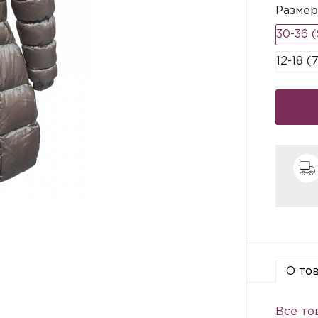
Размер
30-36 (
12-18 (
О то
Все тов