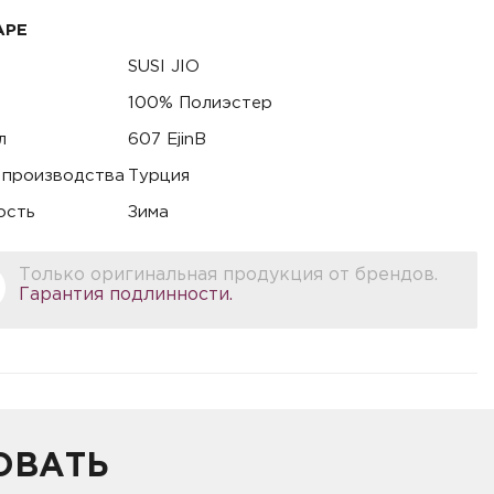
АРЕ
SUSI JIO
100% Полиэстер
л
607 EjinB
 производства
Турция
ость
Зима
Только оригинальная продукция от брендов.
Гарантия подлинности.
ОВАТЬ