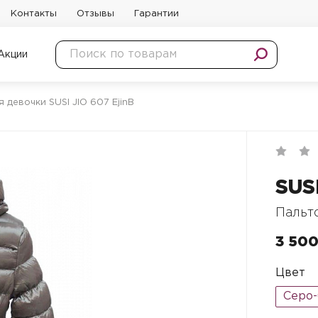
Контакты
Отзывы
Гарантии
Акции
я девочки SUSI JIO 607 EjinB
SUS
Пальто
3 500
Цвет
Серо