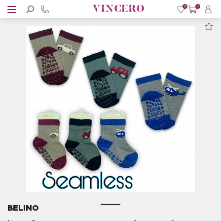
0
0
BELINO