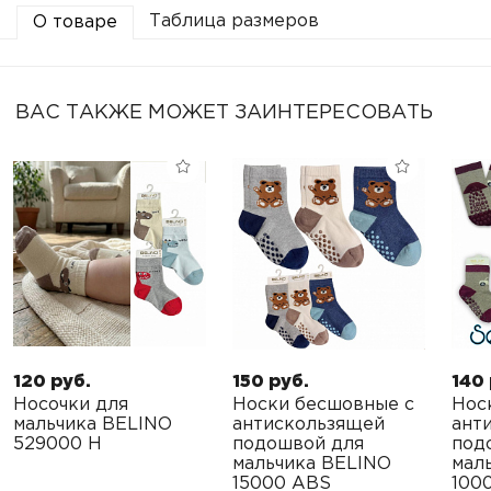
Таблица размеров
О товаре
ВАС ТАКЖЕ МОЖЕТ ЗАИНТЕРЕСОВАТЬ
120 руб.
150 руб.
140 
Носочки для
Носки бесшовные с
Нос
мальчика BELINO
антискользящей
ант
529000 H
подошвой для
под
мальчика BELINO
мал
15000 ABS
100