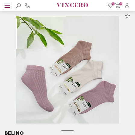
0
0
BELINO