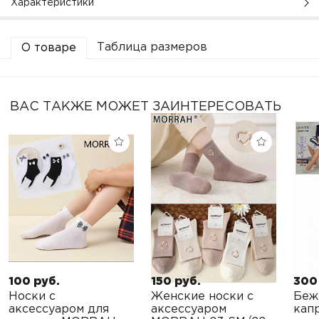
Характеристики
Таблица размеров
О товаре
ВАС ТАКЖЕ МОЖЕТ ЗАИНТЕРЕСОВАТЬ
100 руб.
150 руб.
300
Носки с
Женские носки с
Беж
аксессуаром для
аксессуаром
кап