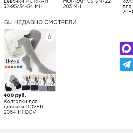
девочки MORRAH
MORRAH 03-SM/22-
кол
32-95/34-54 MH
203 MH
для
2081
ВЫ НЕДАВНО СМОТРЕЛИ
400 руб.
Колготки для
девочки DOVER
2064-H1 DOV