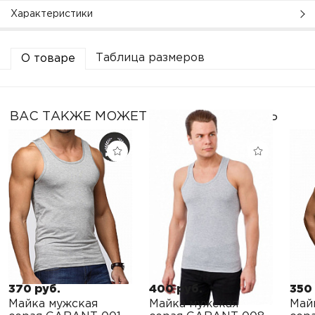
Характеристики
Таблица размеров
О товаре
ВАС ТАКЖЕ МОЖЕТ ЗАИНТЕРЕСОВАТЬ
370 руб.
400 руб.
350
Майка мужская
Майка мужская
Май