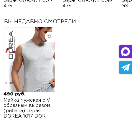
серая GARANT 001-
серая GARANT 008-
сер
4 G
4 G
GS
ВЫ НЕДАВНО СМОТРЕЛИ
490 руб.
Майка мужская с V-
образным вырезом
(рибана) серая
DOREA 1017 DOR