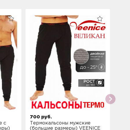
700 руб.
600 
е с
Термокальсоны мужские
Терм
еры)
(большие размеры) VEENICE
наче