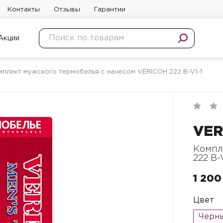
Контакты
Отзывы
Гарантии
Акции
мплект мужского термобелья с начесом VERICOH 222 B-V1-1
VER
Компл
222 B-V
1 200
Цвет
Черн