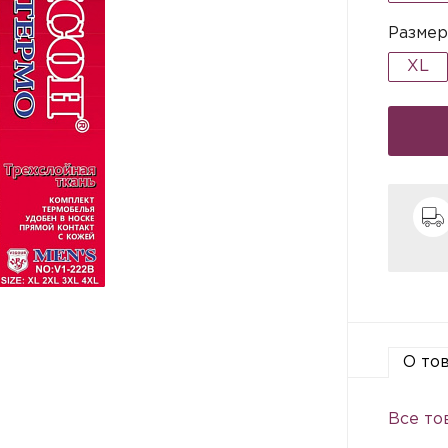
Размер
XL
О то
Все то