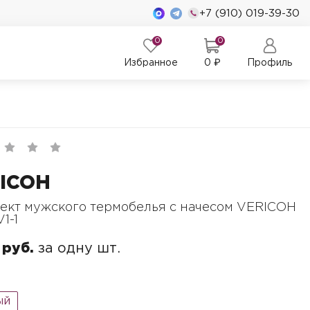
+7 (910) 019-39-30
0
0
Избранное
0
₽
Профиль
ICOH
ект мужского термобелья с начесом VERICOH
1-1
 руб.
за одну шт.
ый