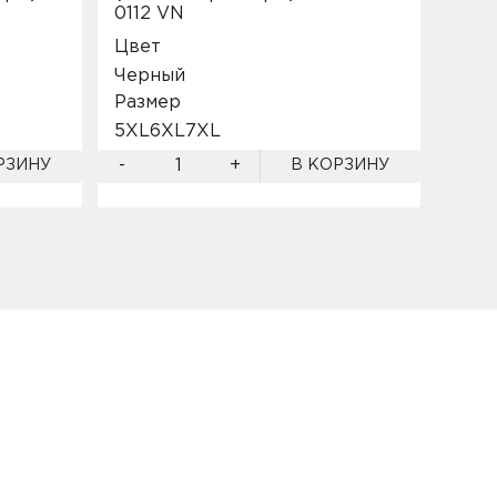
0112 VN
Цве
Цвет
Чер
Черный
Разм
Размер
2XL
5XL
6XL
7XL
-
-
+
РЗИНУ
В КОРЗИНУ