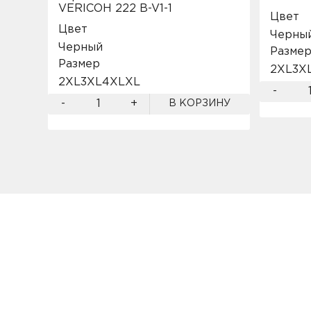
VERICOH 222 B-V1-1
Цвет
Цвет
Черны
Черный
Разме
Размер
2XL
3X
2XL
3XL
4XL
XL
-
-
+
В КОРЗИНУ