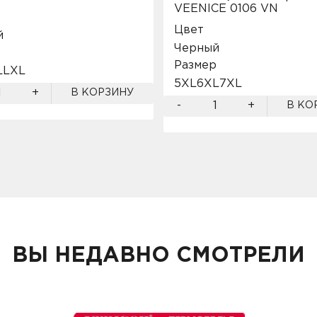
VEENICE 0106 VN
Цвет
й
Черный
р
Размер
L
L
XL
5XL
6XL
7XL
+
В КОРЗИНУ
-
+
В КО
ВЫ НЕДАВНО СМОТРЕЛИ