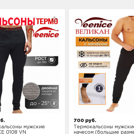
б.
700 руб.
кальсоны мужские
Термокальсоны мужски
E 0108 VN
начесом (большие разм