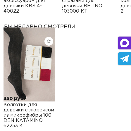
аксессуаром для
стразами для
кол
девочки KBS 4-
девочки BELINO
дев
40022
103000 KT
2
ВЫ НЕДАВНО СМОТРЕЛИ
350 руб.
Колготки для
девочки с люрексом
из микрофибры 100
DEN KATAMINO
62253 K