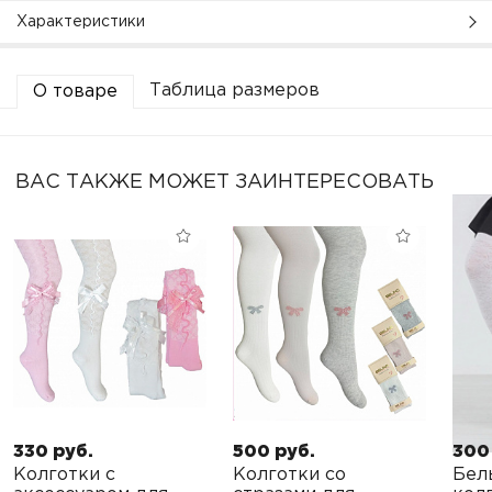
Характеристики
Таблица размеров
О товаре
ВАС ТАКЖЕ МОЖЕТ ЗАИНТЕРЕСОВАТЬ
330 руб.
500 руб.
300
Колготки с
Колготки со
Бел