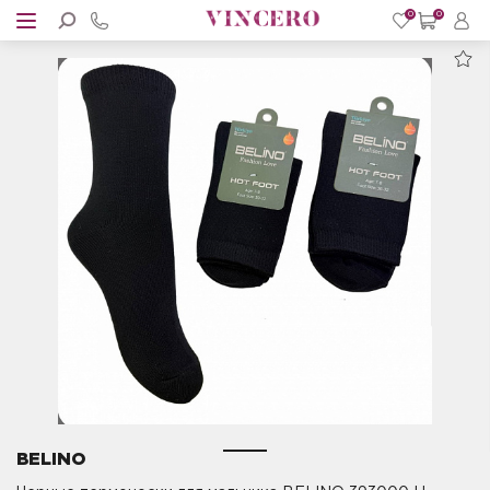
0
0
BELINO