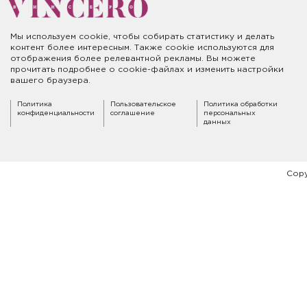
Мы используем cookie, чтобы собирать статистику и делать
контент более интересным. Также cookie используются для
отображения более релевантной рекламы. Вы можете
прочитать подробнее о cookie-файлах и изменить настройки
вашего браузера.
Политика
Пользовательское
Политика обработки
конфиденциальности
соглашение
персональных
данных
Copy