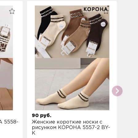
90 руб.
90 р
 5558-
Женские короткие носки с
Женс
рисунком КОРОНА 5557-2 BY-
рису
K
K