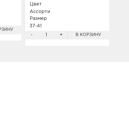
Цвет
Цве
Ассорти
Асс
Размер
Разм
37-41
37-4
РЗИНУ
-
+
-
В КОРЗИНУ