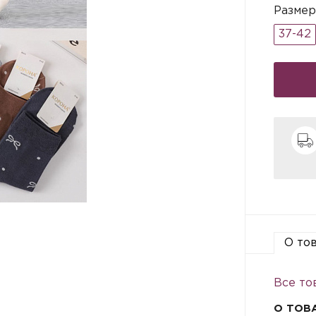
Размер
37-42
О то
Все то
О ТОВ