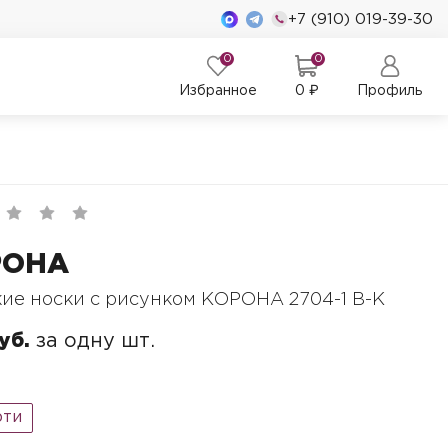
+7 (910) 019-39-30
0
0
Избранное
0
₽
Профиль
РОНА
ие носки с рисунком КОРОНА 2704-1 B-K
уб.
за одну шт.
рти