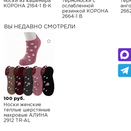
носки из кашемира
термоноски с
тер
КОРОНА 2164-1 B-K
ослабленной
анг
резинкой КОРОНА
266
2664-1 B
ВЫ НЕДАВНО СМОТРЕЛИ
100 руб.
Носки женские
теплые шерстяные
махровые АЛИНА
2912 TR-AL