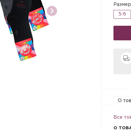
Размер
5-6
О то
Все то
О ТОВ