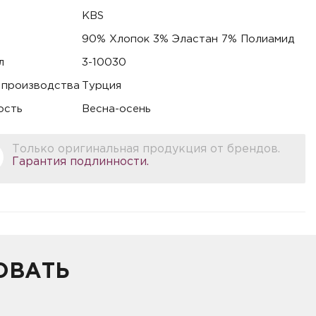
KBS
90% Хлопок 3% Эластан 7% Полиамид
л
3-10030
 производства
Турция
ость
Весна-осень
Только оригинальная продукция от брендов.
Гарантия подлинности.
ОВАТЬ