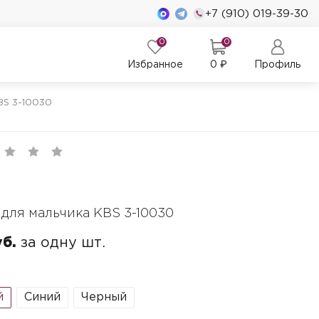
+7 (910) 019-39-30
0
0
Избранное
0
₽
Профиль
BS 3-10030
 для мальчика KBS 3-10030
уб.
за одну шт.
й
Синий
Черный