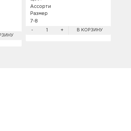
Цве
Ассорти
Асс
Размер
Разм
7-8
31-36
-
+
В КОРЗИНУ
-
РЗИНУ