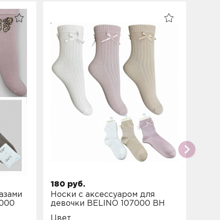
180 руб.
100 
азами
Носки с аксессуаром для
Носк
4000
девочки BELINO 107000 BH
альп
3656
Цвет