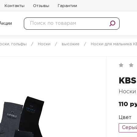
Контакты
Отзывы
Гарантии
Акции
носки, гольфы
/
Носки
/
высокие
/
Носки для мальчика K
KBS
Носки
110 р
Цвет
Серы