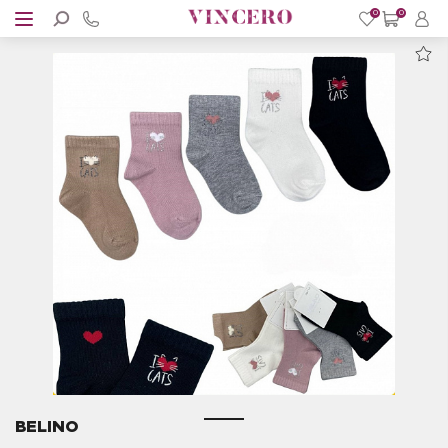
0
0
BELINO